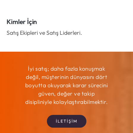
Kimler İçin
Satış Ekipleri ve Satış Liderleri.
İyi satış; daha fazla konuşmak
değil, müşterinin dünyasını dört
boyutta okuyarak karar sürecini
güven, değer ve takip
disipliniyle kolaylaştırabilmektir.
İLETİŞİM