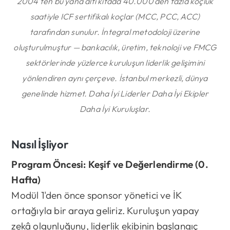
2004'ten bu yana altı kıtada 40.000'den fazla koçluk
saatiyle ICF sertifikalı koçlar (MCC, PCC, ACC)
tarafından sunulur. İntegral metodoloji üzerine
oluşturulmuştur — bankacılık, üretim, teknoloji ve FMCG
sektörlerinde yüzlerce kuruluşun liderlik gelişimini
yönlendiren aynı çerçeve. İstanbul merkezli, dünya
genelinde hizmet.
Daha İyi Liderler Daha İyi Ekipler
Daha İyi Kuruluşlar.
Nasıl İşliyor
Program Öncesi: Keşif ve Değerlendirme (0.
Hafta)
Modül 1'den önce sponsor yönetici ve İK
ortağıyla bir araya geliriz. Kuruluşun yapay
zekâ olgunluğunu, liderlik ekibinin başlangıç