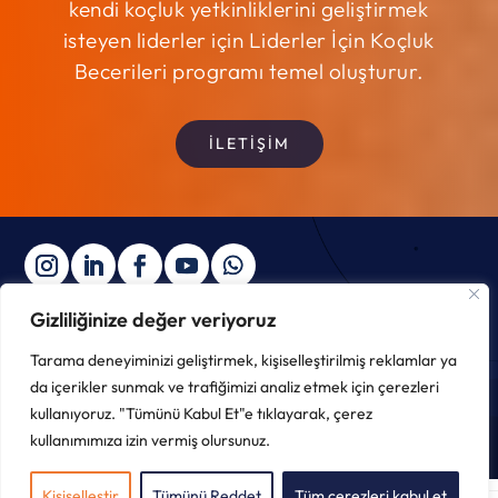
kendi koçluk yetkinliklerini geliştirmek
isteyen liderler için Liderler İçin Koçluk
Becerileri programı temel oluşturur.
İLETİŞİM
Gizliliğinize değer veriyoruz
Tarama deneyiminizi geliştirmek, kişiselleştirilmiş reklamlar ya
Copyright © 2025 ∙ The Integral Institute ∙
Gizlilik Politikası
da içerikler sunmak ve trafiğimizi analiz etmek için çerezleri
kullanıyoruz. "Tümünü Kabul Et"e tıklayarak, çerez
kullanımımıza izin vermiş olursunuz.
Kişiselleştir
Tümünü Reddet
Tüm çerezleri kabul et