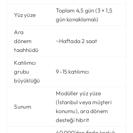
Toplam 4,5 gün (3 × 1,5
Yüz yüze
gün konaklamalı)
Ara
dönem
~Haftada 2 saat
taahhüdü
Katılımcı
grubu
9–15 katılımcı
büyüklüğü
Modüller yüz yüze
(İstanbul veya müşteri
Sunum
konumu), ara dönem
desteği hibrit
40.000'den fazla koçluk