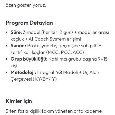
özen gösteriyoruz.
Program Detayları
Süre:
3 modül (her biri 2 gün) + modüller arası
koçluk + AI Coach System erişimi
Sunan:
Profesyonel iş geçmişine sahip ICF
sertifikalı koçlar (MCC, PCC, ACC)
Grup büyüklüğü:
Katılımcı grubu başına 9–15
kişi
Metodoloji:
İntegral 4Q Modeli + Üç Alan
Çerçevesi (KY/BY/İY)
Kimler İçin
5'ten fazla kişilik takım yöneten orta kademe