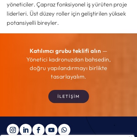
yöneticiler. Çapraz fonksiyonel iş yürüten proje
liderleri. Üst düzey roller için geliştirilen yüksek
potansiyelli bireyler.
Katılımcı grubu teklifi alın
—
Yönetici kadronuzdan bahsedin,
doğru yapılandırmayı birlikte
tasarlayalım.
İLETİŞİM