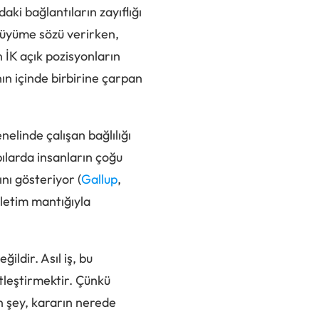
daki bağlantıların zayıflığı
 büyüme sözü verirken,
 İK açık pozisyonların
nın içinde birbirine çarpan
elinde çalışan bağlılığı
ılarda insanların çoğu
nı gösteriyor (
Gallup
,
letim mantığıyla
ildir. Asıl iş, bu
etleştirmektir. Çünkü
an şey, kararın nerede