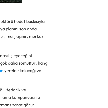
irektörü hedef baskısıyla
ya planını son anda
lur, marj aşınır, merkez
nasıl işleyeceğini
n çok daha somuttur: hangi
ın
yerelde kalacağı ve
il, tedarik ve
arlama kampanyası ile
rmans zarar görür.