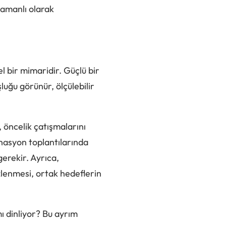
 zamanlı olarak
l bir mimaridir. Güçlü bir
uğu görünür, ölçülebilir
 öncelik çatışmalarını
inasyon toplantılarında
gerekir. Ayrıca,
izlenmesi, ortak hedeflerin
mı dinliyor? Bu ayrım