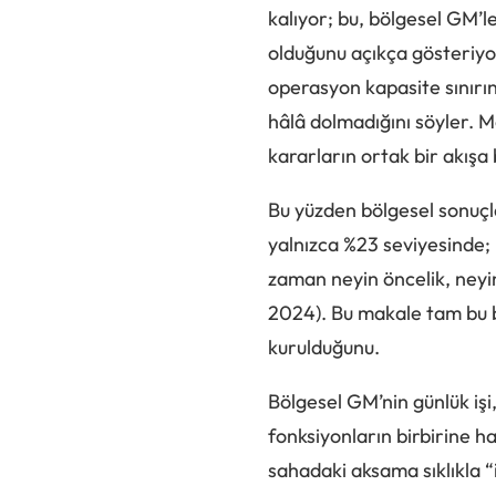
kalıyor; bu, bölgesel GM’ler
olduğunu açıkça gösteriyo
operasyon kapasite sınırın
hâlâ dolmadığını söyler. Ma
kararların ortak bir akış
Bu yüzden bölgesel sonuçla
yalnızca %23 seviyesinde;
zaman neyin öncelik, neyin
2024). Bu makale tam bu b
kurulduğunu.
Bölgesel GM’nin günlük işi,
fonksiyonların birbirine h
sahadaki aksama sıklıkla “i