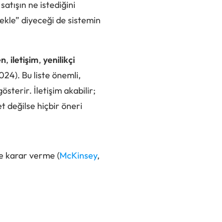
satışın ne istediğini
kle” diyeceği de sistemin
en
,
iletişim
,
yenilikçi
2024). Bu liste önemli,
sterir. İletişim akabilir;
t değilse hiçbir öneri
ve karar verme (
McKinsey
,