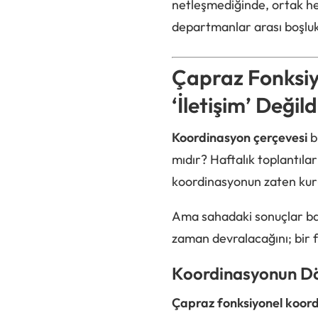
netleşmediğinde, ortak he
departmanlar arası boşluk
Çapraz Fonksi
‘İletişim’ Değild
Koordinasyon çerçevesi
b
mıdır? Haftalık toplantıla
koordinasyonun zaten kur
Ama sahadaki sonuçlar başk
zaman devralacağını; bir 
Koordinasyonun Dör
Çapraz fonksiyonel koor