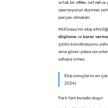
ortak bir
ritim
, net
rol
ve 
operasyonun duyması yetm
parçası olmalıdır.
McKinsey’nin ekip etkinliğ
düşünme
ve
karar verme
çünkü koordinasyonu yalnız
ama güven yoksa sorunlar g
sahaya inmez.
Ekip sonuçlarını en çok
2024).
Fark tam burada oluşur.