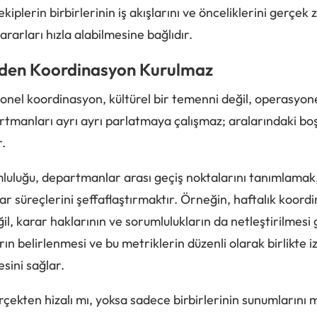
iplerin birbirlerinin iş akışlarını ve önceliklerini gerçek
rarları hızla alabilmesine bağlıdır.
den Koordinasyon Kurulmaz
nel koordinasyon, kültürel bir temenni değil, operasyone
tmanları ayrı ayrı parlatmaya çalışmaz; aralarındaki boşl
r.
luluğu, departmanlar arası geçiş noktalarını tanımlamak,
r süreçlerini şeffaflaştırmaktır. Örneğin, haftalık koord
ğil, karar haklarının ve sorumlulukların da netleştirilmesi 
ın belirlenmesi ve bu metriklerin düzenli olarak birlikte 
sini sağlar.
rçekten hizalı mı, yoksa sadece birbirlerinin sunumlarını 