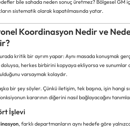
defler bile sahada neden sonuç üretmez? Bölgesel GM için
ların sistematik olarak kapatılmasında yatar.
yonel Koordinasyon Nedir ve Ned
ir?
urada kritik bir ayrım yapar: Aynı masada konuşmak gerç
r doluysa, herkes birbirini kopyaya ekliyorsa ve sunumlar 
ulduğunu varsaymak kolaydır.
a bir şey söyler. Çünkü iletişim, tek başına, işin hangi s
fonksiyonun kararının diğerini nasıl bağlayacağını tanıml
t İşlevi
dinasyon
, farklı departmanların aynı hedefe göre yalnızca