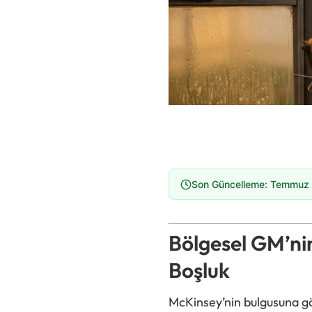
Son Güncelleme: Temmuz 
Bölgesel GM’ni
Boşluk
McKinsey’nin bulgusuna gö