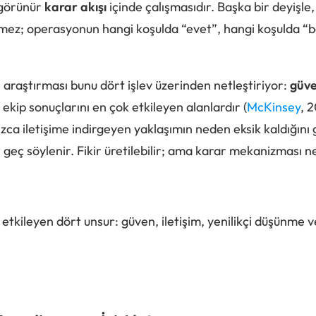
görünür
karar akışı
içinde çalışmasıdır. Başka bir deyişle, 
ez; operasyonun hangi koşulda “evet”, hangi koşulda “be
i araştırması bunu dört işlev üzerinden netleştiriyor:
güv
ekip sonuçlarını en çok etkileyen alanlardır (
McKinsey
, 
ca iletişime indirgeyen yaklaşımın neden eksik kaldığını gö
eç söylenir. Fikir üretilebilir; ama karar mekanizması ne
 etkileyen dört unsur: güven, iletişim, yenilikçi düşünme 