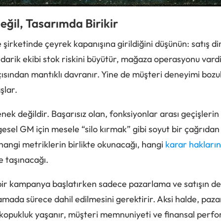
eğil, Tasarımda Birikir
 şirketinde çeyrek kapanışına girildiğini düşünün: satış d
arik ekibi stok riskini büyütür, mağaza operasyonu vardi
çısından mantıklı davranır. Yine de müşteri deneyimi bozu
şlar.
ek değildir. Başarısız olan, fonksiyonlar arası geçişlerin 
esel GM için mesele “silo kırmak” gibi soyut bir çağrıda
 hangi metriklerin birlikte okunacağı, hangi
karar hakların
e taşınacağı.
 bir kampanya başlatırken sadece pazarlama ve satışın değ
ada sürece dahil edilmesini gerektirir. Aksi halde, paz
kopukluk yaşanır, müşteri memnuniyeti ve finansal perfo