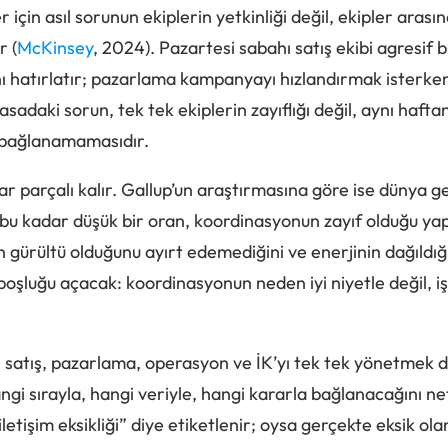
 için asıl sorunun ekiplerin yetkinliği değil, ekipler arasın
r (
McKinsey
, 2024). Pazartesi sabahı satış ekibi agresif
ı hatırlatır; pazarlama kampanyayı hızlandırmak isterken
sadaki sorun, tek tek ekiplerin zayıflığı değil, aynı hafta
a bağlanamamasıdır.
r parçalı kalır. Gallup’un araştırmasına göre ise dünya gen
 bu kadar düşük bir oran, koordinasyonun zayıf olduğu yap
 gürültü olduğunu ayırt edemediğini ve enerjinin dağıldığı
oşluğu açacak: koordinasyonun neden iyi niyetle değil, iş
 satış, pazarlama, operasyon ve İK’yı tek tek yönetmek değ
angi sırayla, hangi veriyle, hangi kararla bağlanacağını n
letişim eksikliği” diye etiketlenir; oysa gerçekte eksik ol