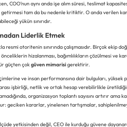
ken, COO’nun aynı anda işe alım süresi, teslimat kapasite
 getirmesi tam da bu nedenle kritiktir. O anda verilen k
bileceği yükün sınırıdır.
madan Liderlik Etmek
kla resmi otoritenin sınırında çalışmasıdır. Birçok ekip 
celiklerin hizalanması, bağımlılıkların çözülmesi ve kara
nür güçten çok
güven mimarisi
gerektirir.
biçimlerine ve insan performansına dair bulguları, yüksek
arası işbirliği, netlik ve ortak hesap verebilirlikle üretildiğ
madığında, organizasyon toplantı sayısını artırır ama kar
ur: geciken kararlar, yinelenen tartışmalar, sahiplenilme
lçüde yetkisinden değil, CEO ile kurduğu güvene dayana