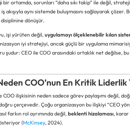
ği bir ortamda, sorunları “daha sıkı takip” ile değil, stratej
k iş akışıyla aynı sistemde buluşmasını sağlayarak çözer. Bö
m disiplinine dönüşür.
 işi yürüten değil,
uygulamayı ölçeklenebilir kılan siste
izasyon iyi stratejiyi, ancak güçlü bir uygulama mimarisiy
soru şudur: CEO ile COO arasındaki ortaklık net değilse, b
Neden COO’nun En Kritik Liderlik 
le COO ilişkisinin neden sadece görev paylaşımı değil, do
doğru çerçevedir. Çoğu organizasyon bu ilişkiyi “CEO yön
sıl farkın rol ayrımında değil,
beklenti hizalaması
, karar
steriyor (
McKinsey
, 2024).