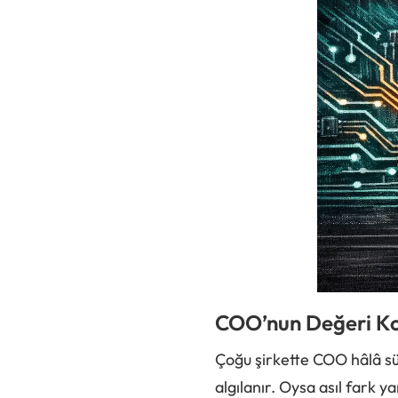
COO’nun Değeri Ko
Çoğu şirkette COO hâlâ sü
algılanır. Oysa asıl fark 