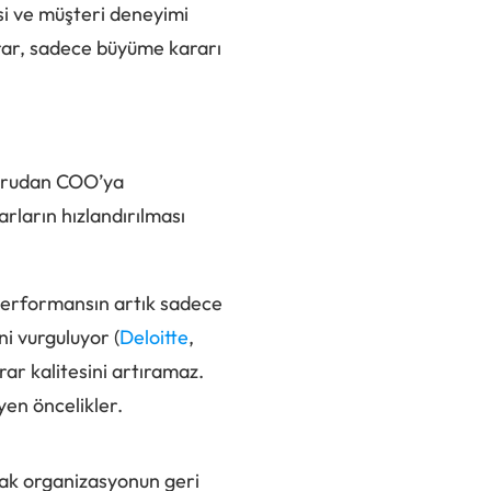
si ve müşteri deneyimi
arar, sadece büyüme kararı
doğrudan COO’ya
rların hızlandırılması
 performansın artık sadece
ini vurguluyor (
Deloitte
,
ar kalitesini artıramaz.
yen öncelikler.
rak organizasyonun geri