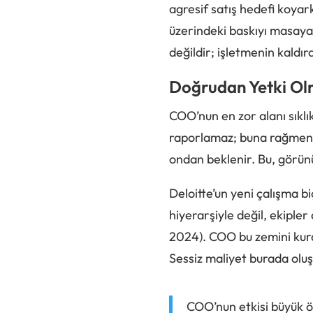
agresif satış hedefi koyar
üzerindeki baskıyı masaya
değildir; işletmenin kaldıra
Doğrudan Yetki Ol
COO’nun en zor alanı sıklı
raporlamaz; buna rağmen ön
ondan beklenir. Bu, görü
Deloitte’un yeni çalışma 
hiyerarşiyle değil, ekipler 
2024). COO bu zemini kura
Sessiz maliyet burada oluş
COO’nun etkisi büyük ö