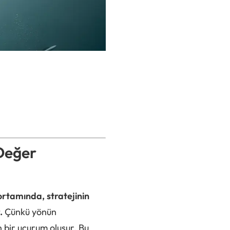
Değer
ortamında, stratejinin
.
Çünkü yönün
 bir uçurum oluşur. Bu