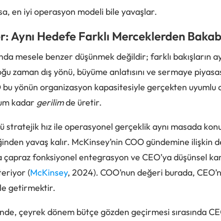
a, en iyi operasyon modeli bile yavaşlar.
r: Aynı Hedefe Farklı Merceklerden Baka
a mesele benzer düşünmek değildir; farklı bakışların a
ğu zaman dış yönü, büyüme anlatısını ve sermaye piyasas
O bu yönün organizasyon kapasitesiyle gerçekten uyumlu o
uyum kadar
gerilim
de üretir.
nkü stratejik hız ile operasyonel gerçeklik aynı masada ko
eğinden yavaş kalır. McKinsey’nin COO gündemine ilişkin
a çapraz fonksiyonel entegrasyon ve CEO’ya düşünsel kar
eriyor (
McKinsey
, 2024). COO’nun değeri burada, CEO’
le getirmektir.
tinde, çeyrek dönem bütçe gözden geçirmesi sırasında CEO