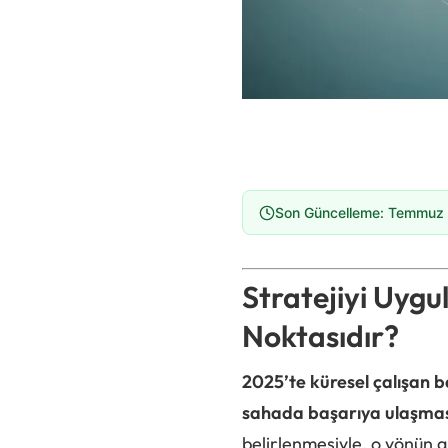
Son Güncelleme: Temmuz
Stratejiyi Uyg
Noktasıdır?
2025’te küresel çalışan b
sahada başarıya ulaşması
belirlenmesiyle, o yönün 