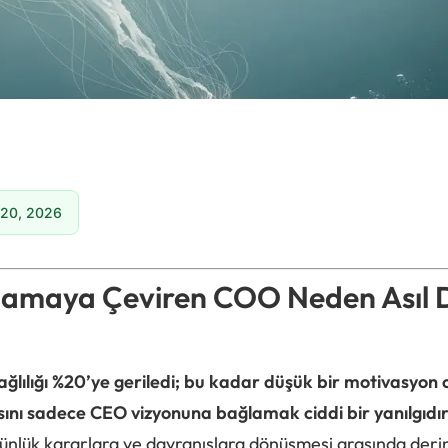
 20, 2026
ulamaya Çeviren COO Neden Asıl 
ağlılığı %20’ye geriledi; bu kadar düşük bir motivasyon 
nı sadece CEO vizyonuna bağlamak ciddi bir yanılgıdır
günlük kararlara ve davranışlara dönüşmesi arasında derin