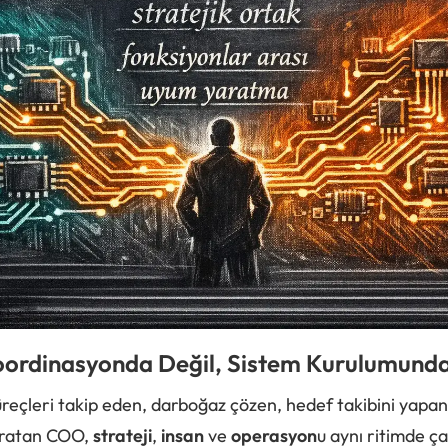
ordinasyonda Değil, Sistem Kurulumunda
reçleri takip eden, darboğaz çözen, hedef takibini yapan 
yaratan COO,
strateji
,
insan
ve
operasyon
u aynı ritimde ça