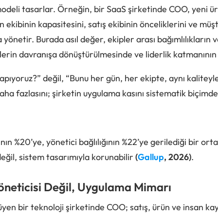
modeli tasarlar. Örneğin, bir SaaS şirketinde COO, yeni 
n ekibinin kapasitesini, satış ekibinin önceliklerini ve müş
önetir. Burada asıl değer, ekipler arası bağımlılıkların v
klerin davranışa dönüştürülmesinde ve liderlik katmanını
pıyoruz?” değil, “Bunu her gün, her ekipte, aynı kaliteyle
ha fazlasını; şirketin uygulama kasını sistematik biçimde
ğının %20’ye, yönetici bağlılığının %22’ye gerilediği bir o
değil, sistem tasarımıyla korunabilir
(
Gallup
, 2026)
.
neticisi Değil, Uygulama Mimarı
üyen bir teknoloji şirketinde COO; satış, ürün ve insan kay