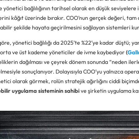
e yönetici bağlılığının tarihsel olarak en düşük seviyelere
rini kâğıt üzerinde bırakır. COO’nun gerçek değeri, tam 
nabilir şekilde hayata geçirilmesini sağlayan sistemleri k
re, yönetici bağlılığı da 2025’te %22’ye kadar düştü; yani
orta ve üst kademe yöneticiler de ivme kaybediyor
(
Gall
eliklerin dağılması ve çeyrek dönem sonunda “neden ile
mesiyle sonuçlanıyor. Dolayısıyla COO’yu yalnızca opera
tici olarak görmek, rolün stratejik ağırlığını ciddi biçimd
bilir uygulama sisteminin sahibi
ve şirketin uygulama ka