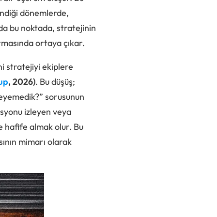
 indiği dönemlerde,
da bu noktada, stratejinin
urmasında ortaya çıkar.
 stratejiyi ekiplere
up
, 2026)
. Bu düşüş;
rleyemedik?” sorusunun
syonu izleyen veya
e hafife almak olur. Bu
sının mimarı olarak