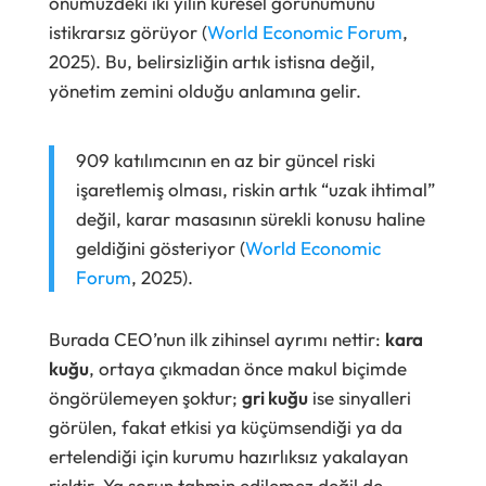
önümüzdeki iki yılın küresel görünümünü
istikrarsız görüyor (
World Economic Forum
,
2025). Bu, belirsizliğin artık istisna değil,
yönetim zemini olduğu anlamına gelir.
909 katılımcının en az bir güncel riski
işaretlemiş olması, riskin artık “uzak ihtimal”
değil, karar masasının sürekli konusu haline
geldiğini gösteriyor (
World Economic
Forum
, 2025).
Burada CEO’nun ilk zihinsel ayrımı nettir:
kara
kuğu
, ortaya çıkmadan önce makul biçimde
öngörülemeyen şoktur;
gri kuğu
ise sinyalleri
görülen, fakat etkisi ya küçümsendiği ya da
ertelendiği için kurumu hazırlıksız yakalayan
risktir. Ya sorun tahmin edilemez değil de,