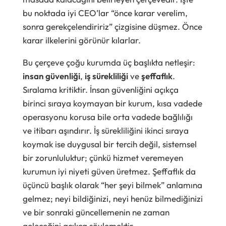
bu noktada iyi CEO’lar “önce karar verelim,
sonra gerekçelendiririz” çizgisine düşmez. Önce
karar ilkelerini görünür kılarlar.
Bu çerçeve çoğu kurumda üç başlıkta netleşir:
insan güvenliği
,
iş sürekliliği
ve
şeffaflık
.
Sıralama kritiktir. İnsan güvenliğini açıkça
birinci sıraya koymayan bir kurum, kısa vadede
operasyonu korusa bile orta vadede bağlılığı
ve itibarı aşındırır. İş sürekliliğini ikinci sıraya
koymak ise duygusal bir tercih değil, sistemsel
bir zorunluluktur; çünkü hizmet veremeyen
kurumun iyi niyeti güven üretmez. Şeffaflık da
üçüncü başlık olarak “her şeyi bilmek” anlamına
gelmez; neyi bildiğinizi, neyi henüz bilmediğinizi
ve bir sonraki güncellemenin ne zaman
geleceğini açıkça söylemektir.