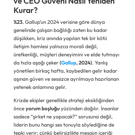
ve CEO Güveni Nasıl Yeniden
Kurar?
%23.
Gallup’un 2024 verisine göre dünya
genelinde çalışan bağlılığı zaten bu kadar
düşükken, kriz anında yapılan tek bir kötü
iletişim hamlesi yalnızca morali değil,
üretkenliği, müşteri deneyimini ve elde tutmayı
da hızla aşağı çeker
(
Gallup
, 2024)
. Yanlış
yönetilen birkaç hafta, kaybedilen gelir kadar
aşınan güven ve sessizce ayrılmaya hazırlanan
yetenek anlamına gelir.
Krizde ekipler genellikle strateji eksikliğinden
önce
yorum boşluğu
yüzünden dağılır. İnsanlar
sadece “şirket ne yapacak?” sorusuna değil,
liderin bunu hangi ses tonuyla söylediğine de
tepki verir; çünkü belirsizlikte mesajın içeriği