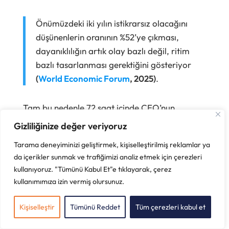
Önümüzdeki iki yılın istikrarsız olacağını
düşünenlerin oranının %52’ye çıkması,
dayanıklılığın artık olay bazlı değil, ritim
bazlı tasarlanması gerektiğini gösteriyor
(
World Economic Forum
, 2025)
.
Tam bu nedenle 72 saat içinde CEO’nun
masasında üç soru netleşmelidir: Ne öğrendik?
Gizliliğinize değer veriyoruz
Hangi rol belirsiz kaldı? Hangi geri bildirim
Tarama deneyiminizi geliştirmek, kişiselleştirilmiş reklamlar ya
mekanizması kalıcı hale gelecek? Kısa bir
da içerikler sunmak ve trafiğimizi analiz etmek için çerezleri
günlük değerlendirme, çapraz fonksiyonlu bir
kullanıyoruz. "Tümünü Kabul Et"e tıklayarak, çerez
karar masası ve sahadan yukarı akan tek
kullanımımıza izin vermiş olursunuz.
kanallı geri bildirim yapısı, bir sonraki şokta
tepki süresini ciddi biçimde kısaltır.
Kişiselleştir
Tümünü Reddet
Tüm çerezleri kabul et
30 gün: kişisel dayanıklılığı kurumsal