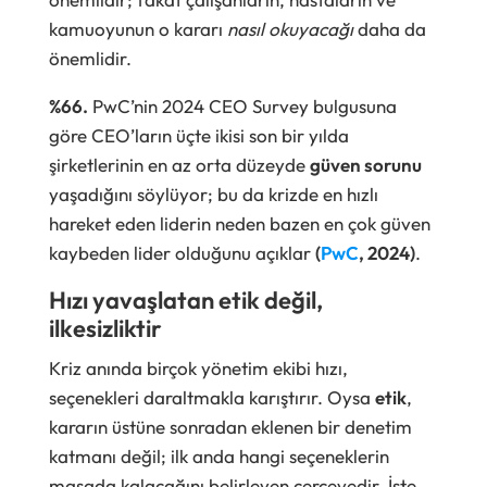
kamuoyunun o kararı
nasıl okuyacağı
daha da
önemlidir.
%66.
PwC’nin 2024 CEO Survey bulgusuna
göre CEO’ların üçte ikisi son bir yılda
şirketlerinin en az orta düzeyde
güven sorunu
yaşadığını söylüyor; bu da krizde en hızlı
hareket eden liderin neden bazen en çok güven
kaybeden lider olduğunu açıklar
(
PwC
, 2024)
.
Hızı yavaşlatan etik değil,
ilkesizliktir
Kriz anında birçok yönetim ekibi hızı,
seçenekleri daraltmakla karıştırır. Oysa
etik
,
kararın üstüne sonradan eklenen bir denetim
katmanı değil; ilk anda hangi seçeneklerin
masada kalacağını belirleyen çerçevedir. İşte