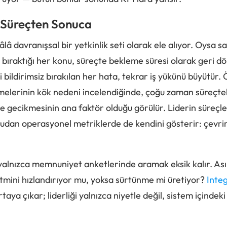
, Süreçten Sonuca
 hâlâ davranışsal bir yetkinlik seti olarak ele alıyor. Oys
iz bıraktığı her konu, süreçte bekleme süresi olarak geri 
i bildirimsiz bırakılan her hata, tekrar iş yükünü büyütür. Ö
elerinin kök nedeni incelendiğinde, çoğu zaman süreçteki 
 gecikmesinin ana faktör olduğu görülür. Liderin süreçler
rudan operasyonel metriklerde de kendini gösterir: çevrim
 yalnızca memnuniyet anketlerinde aramak eksik kalır. Asıl
itmini hızlandırıyor mu, yoksa sürtünme mi üretiyor?
Integ
taya çıkar; liderliği yalnızca niyetle değil, sistem içinde