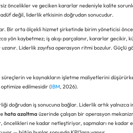
rsiz öncelikler ve geciken kararlar nedeniyle kalite sorun
sadüf değil, liderlik etkisinin doğrudan sonucudur.
. Bir orta ölçekli hizmet şirketinde birim yöneticisi önce
zca yön kaybetmez; iş akışı parçalanır, kararlar gecikir, k
zanır. Liderlik zayıfsa operasyon ritmi bozulur. Güçlü g
, süreçlerin ve kaynakların işletme maliyetlerini düşürür
 optimize edilmesidir (
IBM
, 2026).
rliği doğrudan iş sonucuna bağlar. Liderlik artık yalnızca 
ve
hata azaltma
üzerinde çalışan bir operasyon mekanizm
or, öncelikleri ne kadar netleştiriyor, sapmaları ne kadar 
kuruyor — bütün bunlar sonunda KPI’lara yansır.