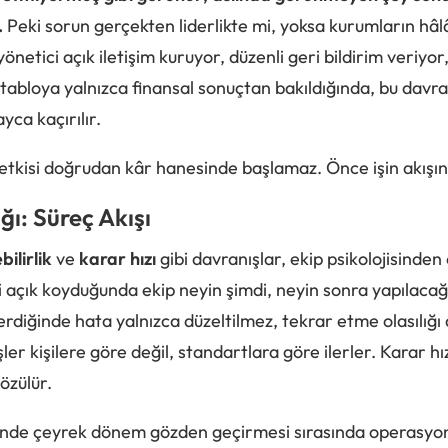
.
Peki sorun gerçekten liderlikte mi, yoksa kurumların hâl
tici açık iletişim kuruyor, düzenli geri bildirim veriyor, t
e tabloya yalnızca finansal sonuçtan bakıldığında, bu dav
yca kaçırılır.
k etkisi doğrudan kâr hanesinde başlamaz. Önce işin akışı
ğı: Süreç Akışı
ilirlik
ve
karar hızı
gibi davranışlar, ekip psikolojisinde
ri açık koyduğunda ekip neyin şimdi, neyin sonra yapılacağ
 verdiğinde hata yalnızca düzeltilmez, tekrar etme olasılığ
şler kişilere göre değil, standartlara göre ilerler. Karar hı
özülür.
tinde çeyrek dönem gözden geçirmesi sırasında operasyo