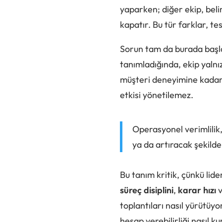
yaparken; diğer ekip, beli
kapatır. Bu tür farklar, te
Sorun tam da burada başlar
tanımladığında, ekip yalnı
müşteri deneyimine kadar u
etkisi yönetilemez.
Operasyonel verimlilik
ya da artıracak şekilde
Bu tanım kritik, çünkü lide
süreç disiplini
,
karar hızı
toplantıları nasıl yürütüy
hesap verebilirliği nasıl 