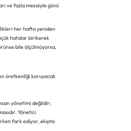
ları ve fazla mesaiyle günü
likleri her hafta yeniden
üçük hatalar birikerek
örünse bile ölçülmüyorsa,
ken üretkenliği koruyacak
insan yönetimi değildir;
asıdır. Yönetici
erken fark ediyor, ekipte