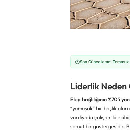
Son Güncelleme: Temmuz
Liderlik Neden
Ekip bağlılığının %70’i yön
“yumuşak” bir başlık olar
vardiyada çalışan iki ekib
somut bir göstergesidir. B