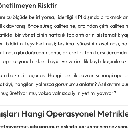
önetilmeyen Risktir
ğını bu ölçüde belirliyorsa, liderliği KPI dışında bırakmak an
lik davranışı önce süreç kalitesine, ardından çıktı kalitesi
tikte, bir yöneticinin haftalık toplantılarını sistematik ya
eri bildirimi teşvik etmesi; teslimat süresinin kısalması, h
ması gibi doğrudan sonuçlar üretir. Tam tersi durumda is
 operasyonel riskler büyür ve verimlilik kaybı kaçınılmaz 
am bu zinciri açacak. Hangi liderlik davranışı hangi ope
tkiyi, hangileri yalnızca görünümü anlatır? Asıl ayrım bur
uç üretiyor mu, yoksa yalnızca iyi niyet mi yayıyor?
nışları Hangi Operasyonel Metrik
ç üretmiyormuş gibi görünür; aslında görünmeyen şey sonuç