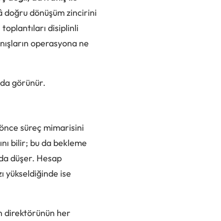
â doğru dönüşüm zincirini
oplantıları disiplinli
ranışların operasyona ne
nda görünür.
n önce süreç mimarisini
ını bilir; bu da bekleme
ı da düşer. Hesap
zı yükseldiğinde ise
n direktörünün her