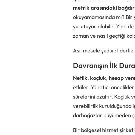
metrik arasındaki bağdır
okuyamamasında mı? Bir yöne
yürütüyor olabilir. Yine d
zaman ve nasıl geçtiği kola
Asıl mesele şudur: liderli
Davranışın İlk Dura
Netlik
,
koçluk
,
hesap vereb
etkiler. Yönetici öncelikle
sürelerini azaltır. Koçluk
verebilirlik kurulduğunda i
darboğazlar büyümeden ç
Bir bölgesel hizmet şirke