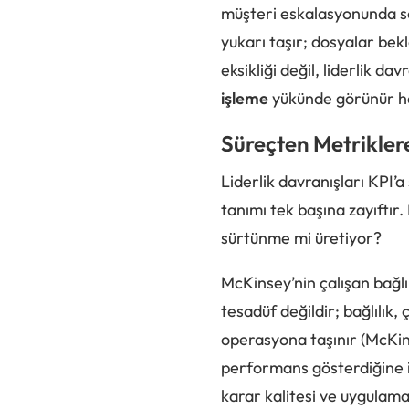
müşteri eskalasyonunda so
yukarı taşır; dosyalar bekl
eksikliği değil, liderlik d
işleme
yükünde görünür ha
Süreçten Metrikler
Liderlik davranışları KPI’
tanımı tek başına zayıftır.
sürtünme mi üretiyor?
McKinsey’nin çalışan bağlıl
tesadüf değildir; bağlılı
operasyona taşınır (McKins
performans gösterdiğine iş
karar kalitesi ve uygulama 