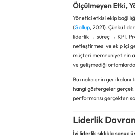
Ölçülmeyen Etki, Y
Yönetici etkisi ekip bağlılı
(
Gallup
, 2021). Çünkü lider
liderlik → süreç → KPI. Pra
netleştirmesi ve ekip içi g
müşteri memnuniyetinin art
ve gelişmediği ortamlarda,
Bu makalenin geri kalanı t
hangi göstergeler gerçek e
performansı gerçekten son
Liderlik Davra
İyi liderlik sıklıkla sonu