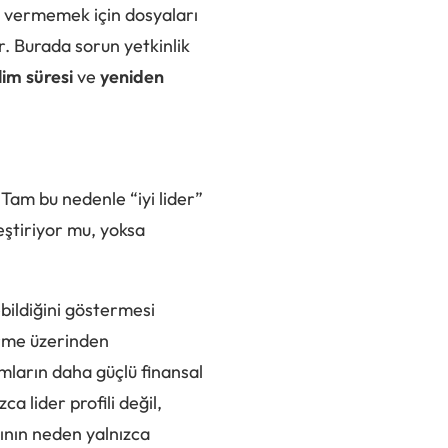
r vermemek için dosyaları
r. Burada sorun yetkinlik
lim süresi
ve
yeniden
 Tam bu nedenle “iyi lider”
leştiriyor mu, yoksa
ebildiğini göstermesi
irme üzerinden
ların daha güçlü finansal
a lider profili değil,
nın neden yalnızca